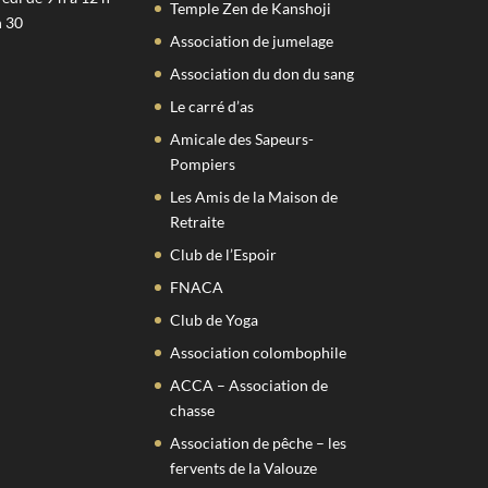
Temple Zen de Kanshoji
h 30
Association de jumelage
Association du don du sang
Le carré d’as
Amicale des Sapeurs-
Pompiers
Les Amis de la Maison de
Retraite
Club de l’Espoir
FNACA
Club de Yoga
Association colombophile
ACCA – Association de
chasse
Association de pêche – les
fervents de la Valouze