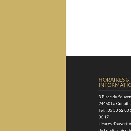
HORAIRES &
INFORMATI
3 Place du Souven
24450 La Coquill
Tél. : 05 53 52 80 
36 17
Heures d’ouverture
du Lundi au Vendr