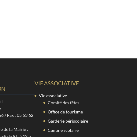
VIE ASSOCIATIVE
ON
Vie associative
ir
Comité des fêtes
e
Office de tourisme
56 / Fax : 05 53 62
Garderie périscolaire
 de la Mairie :
Cantine scolaire
edi de 9 h à 12 h