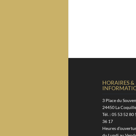
HORAIRES &
INFORMATI
3 Place du Souven
24450 La Coquill
Tél. : 05 53 52 80 
36 17
Heures d’ouverture
du Lundi au Vendr