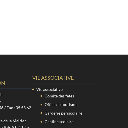
VIE ASSOCIATIVE
ON
Vie associative
ir
Comité des fêtes
e
Office de tourisme
56 / Fax : 05 53 62
Garderie périscolaire
 de la Mairie :
Cantine scolaire
edi de 9 h à 12 h