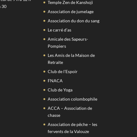
Temple Zen de Kanshoji
h 30
Association de jumelage
Association du don du sang
Le carré d’as
Amicale des Sapeurs-
Pompiers
Les Amis de la Maison de
Retraite
Club de l’Espoir
FNACA
Club de Yoga
Association colombophile
ACCA – Association de
chasse
Association de pêche – les
fervents de la Valouze