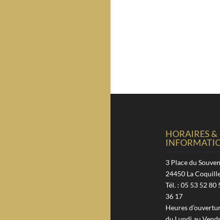
HORAIRES &
INFORMATI
3 Place du Souven
24450 La Coquill
Tél. : 05 53 52 80 
36 17
Heures d’ouverture
du Lundi au Vendr