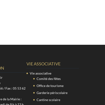
VIE ASSOCIATIVE
ON
Vie associative
ir
Comité des fêtes
e
Office de tourisme
56 / Fax : 05 53 62
Garderie périscolaire
 de la Mairie :
Cantine scolaire
edi de 9 h à 12 h