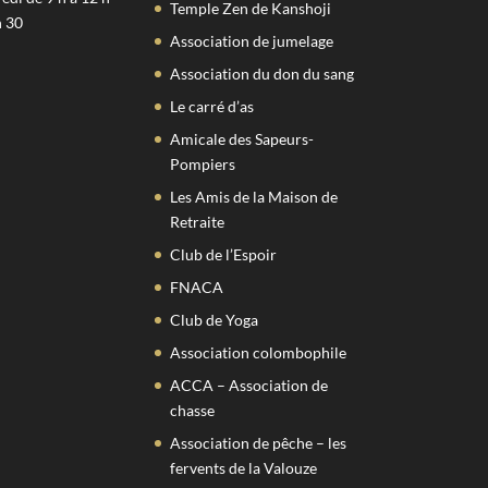
Temple Zen de Kanshoji
h 30
Association de jumelage
Association du don du sang
Le carré d’as
Amicale des Sapeurs-
Pompiers
Les Amis de la Maison de
Retraite
Club de l’Espoir
FNACA
Club de Yoga
Association colombophile
ACCA – Association de
chasse
Association de pêche – les
fervents de la Valouze