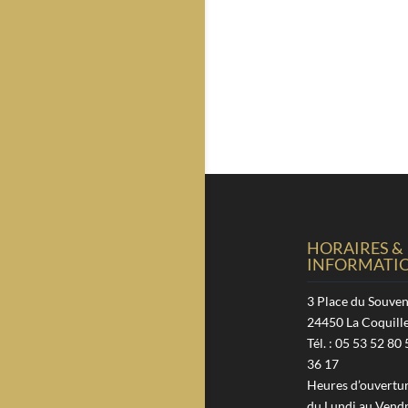
HORAIRES &
INFORMATI
3 Place du Souven
24450 La Coquill
Tél. : 05 53 52 80 
36 17
Heures d’ouverture
du Lundi au Vendr