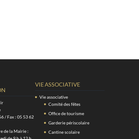
VIE ASSOCIATIVE
ON
Vie associative
ir
Comité des fêtes
e
Office de tourisme
56 / Fax : 05 53 62
Garderie périscolaire
 de la Mairie :
Cantine scolaire
edi de 9 h à 12 h