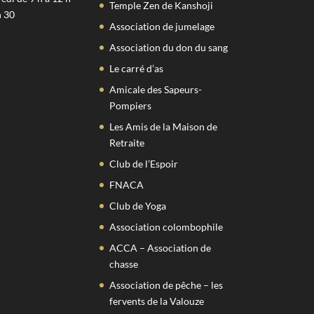
Temple Zen de Kanshoji
h 30
Association de jumelage
Association du don du sang
Le carré d’as
Amicale des Sapeurs-
Pompiers
Les Amis de la Maison de
Retraite
Club de l’Espoir
FNACA
Club de Yoga
Association colombophile
ACCA – Association de
chasse
Association de pêche – les
fervents de la Valouze