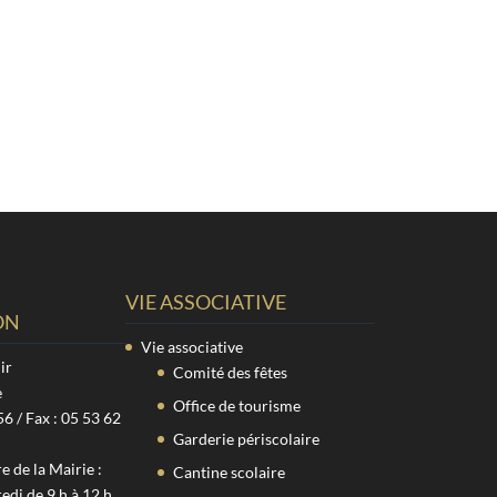
VIE ASSOCIATIVE
ON
Vie associative
ir
Comité des fêtes
e
Office de tourisme
56 / Fax : 05 53 62
Garderie périscolaire
 de la Mairie :
Cantine scolaire
edi de 9 h à 12 h