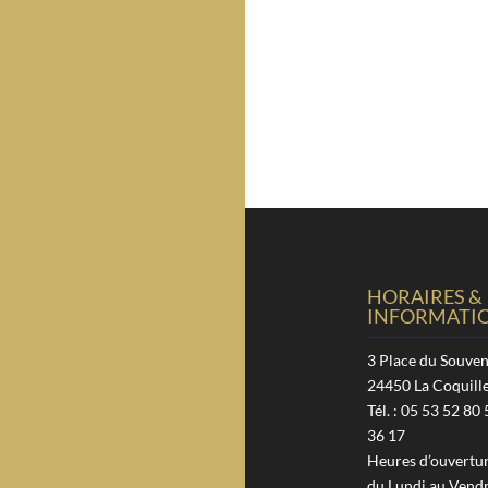
HORAIRES &
INFORMATI
3 Place du Souven
24450 La Coquill
Tél. : 05 53 52 80 
36 17
Heures d’ouverture
du Lundi au Vendr