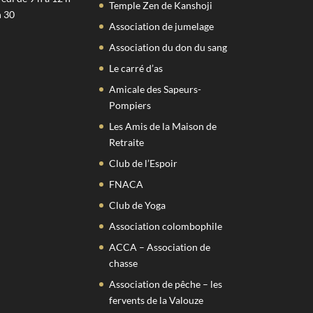
Temple Zen de Kanshoji
h 30
Association de jumelage
Association du don du sang
Le carré d’as
Amicale des Sapeurs-
Pompiers
Les Amis de la Maison de
Retraite
Club de l’Espoir
FNACA
Club de Yoga
Association colombophile
ACCA – Association de
chasse
Association de pêche – les
fervents de la Valouze