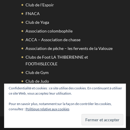
Club de l’Espoir
FNACA
Club de Yoga
Association colombophile
ACCA – Association de chasse
Association de pêche – les fervents de la Valouze
Clubs de Foot LA THIBERIENNE et
FOOTHISLECOLE
Club de Gym
Club de Judo
Confidentialité et cookies : ce site utilise des cookies. En continuant à utiliser
Club de l’Espoir
ce site Web, vous acceptez leur utilisation.
CLUB DE TENNIS
Pour en savoir plus, notamment sur la façon de contrôler les cookies,
consultez :
Politique relative aux cookies
Design de
Elegant Themes
| Propulsé par
WordPress