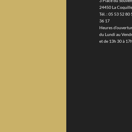
3 Place du Souven
24450 La Coquill
Tél. : 05 53 52 80 
36 17
Heures d’ouverture
du Lundi au Vendr
et de 13h 30 à 17