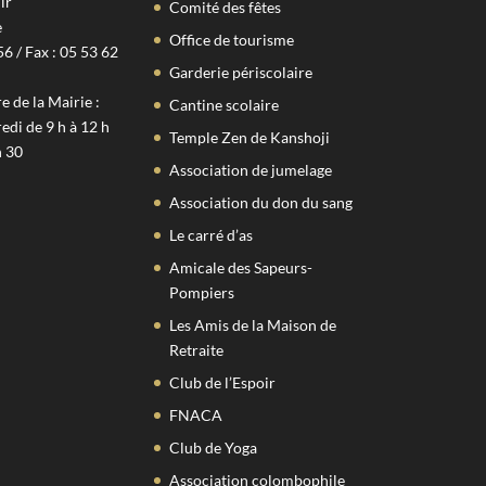
ir
Comité des fêtes
e
Office de tourisme
56 / Fax : 05 53 62
Garderie périscolaire
 de la Mairie :
Cantine scolaire
edi de 9 h à 12 h
Temple Zen de Kanshoji
h 30
Association de jumelage
Association du don du sang
Le carré d’as
Amicale des Sapeurs-
Pompiers
Les Amis de la Maison de
Retraite
Club de l’Espoir
FNACA
Club de Yoga
Association colombophile